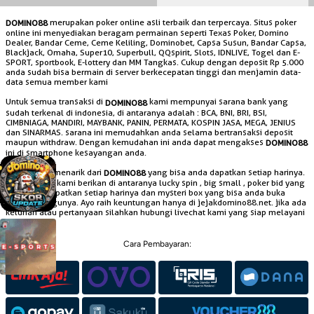
merupakan poker online asli terbaik dan terpercaya. Situs poker
DOMINO88
online ini menyediakan beragam permainan seperti Texas Poker, Domino
Dealer, Bandar Ceme, Ceme Keliling, Dominobet, Capsa Susun, Bandar Capsa,
Blackjack, Omaha, Super10, Superbull, QQspirit, Slots, IDNLIVE, Togel dan E-
SPORT, sportbook, E-lottery dan MM Tangkas. Cukup dengan deposit Rp 5.000
anda sudah bisa bermain di server berkecepatan tinggi dan menjamin data-
data semua member kami
Untuk semua transaksi di
kami mempunyai sarana bank yang
DOMINO88
sudah terkenal di indonesia, di antaranya adalah : BCA, BNI, BRI, BSI,
CIMBNIAGA, MANDIRI, MAYBANK, PANIN, PERMATA, KOSPIN JASA, MEGA, JENIUS
dan SINARMAS. sarana ini memudahkan anda selama bertransaksi deposit
maupun withdraw. Dengan kemudahan ini anda dapat mengakses
DOMINO88
ini di smartphone kesayangan anda.
Raih hadiah menarik dari
yang bisa anda dapatkan setiap harinya.
DOMINO88
Hadiah yang kami berikan di antaranya lucky spin , big small , poker bid yang
bisa anda dapatkan setiap harinya dan mysteri box yang bisa anda buka
setiap minggunya. Ayo raih keuntungan hanya di jejakdomino88.net. jika ada
keluhan atau pertanyaan silahkan hubungi livechat kami yang siap melayani
anda.
Cara Pembayaran: