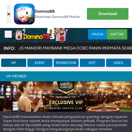
Domino88
×
Download
Download Domino88 Mobile
MASUK
DAFTAR
ET JAGO JENIUS MANDIRI MAYBANK MEGA OCBC PANIN PERMATA SEAB
INFO:
VIP
EVENT
PROMOTION
HOT
VIDEO
VIP MEMBER
Vipclub88 menawarkan Anda sebuah pengalaman gaming dengan layanan
Super Exclusive seperti Anda mempunyai asisten pribadi. Program khusus ini
hanya ada di Vipclub88 yang telah kami rancang khusus untuk para pemain
dengan limit tinggi. Dengan bergabungnya Anda sebagai member